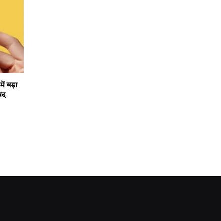
ं बड़ा
ंद