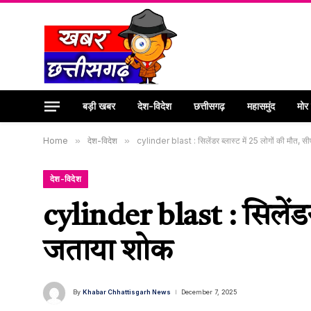
बड़ी खबर
देश-विदेश
छत्तीसगढ़
महासमुंद
मोर
Home
»
देश-विदेश
»
cylinder blast : सिलेंडर ब्लास्ट में 25 लोगों की मौत, 
देश-विदेश
cylinder blast : सिलेंडर
जताया शोक
By
Khabar Chhattisgarh News
December 7, 2025