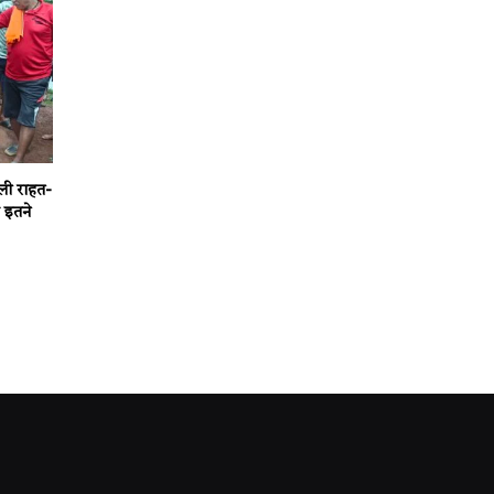
ली राहत-
 इतने