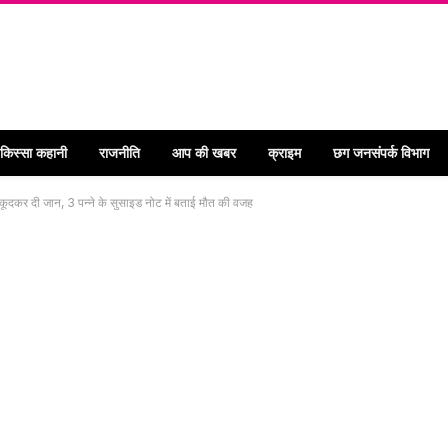
 किस्सा कहानी
राजनीति
आप की खबर
क्राइम
छग जनसंपर्क विभाग
गे कूदकर दी जान, 3 पन्ने के सुसाइड नोट में बताई मौत की वजह