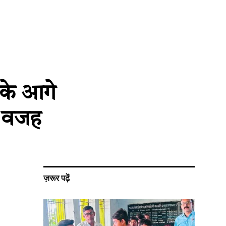
न के आगे
ी वजह
ज़रूर पढ़ें