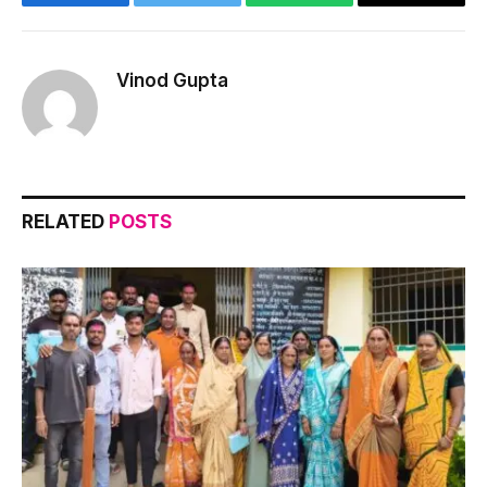
Facebook
Twitter
WhatsApp
Copy
Link
Vinod Gupta
RELATED
POSTS