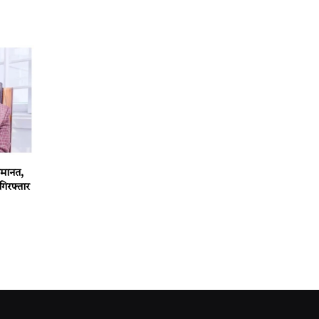
 जमानत,
गिरफ्तार