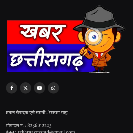
Facebook
X
YouTube
WhatsApp
(Twitter)
प्रधान संपादक एवं स्वामी :
रेखराम साहू
मोबाइल न. : 8236012223
ईमेल : rekhraazmsmd@gmail.com