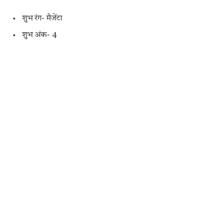
शुभ रंग- मैजेंटा
शुभ अंक- 4