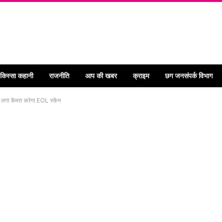
 किस्सा कहानी
राजनीति
आप की खबर
क्राइम
छग जनसंपर्क विभाग
 में लगा कैमरा करेगा EOL स्कैन