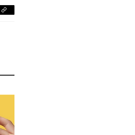
pp
Copy
Link