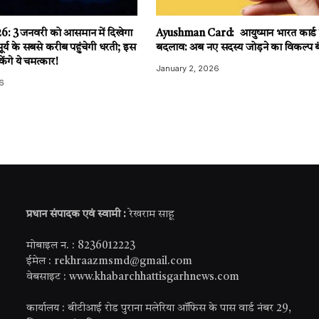
: 3 जनवरी को आसमान में दिखेगा
Ayushman Card: आयुष्मान भारत कार्ड मे
सूर्य के सबसे करीब पहुंचेगी धरती; इस
बदलाव: अब नए सदस्य जोड़ने का विकल्प ब
ंगे ये चमत्कार!
January 2, 2026
6
प्रधान संपादक एवं स्वामी :
रेखराम साहू
मोबाइल न. : 8236012223
ईमेल : rekhraazmsmd@gmail.com
वेबसाइट : www.khabarchhattisgarhnews.com
कार्यालय : बीटीआई रोड पुराना मलेरिया ऑफिस के पास वार्ड नंबर 29,