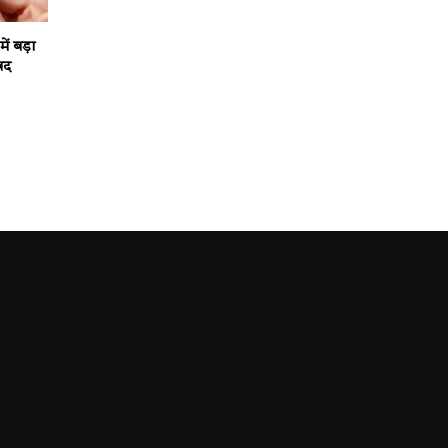
ं बड़ा
ंद