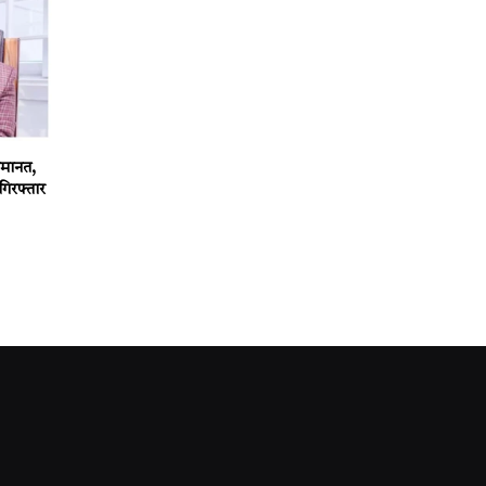
 जमानत,
गिरफ्तार