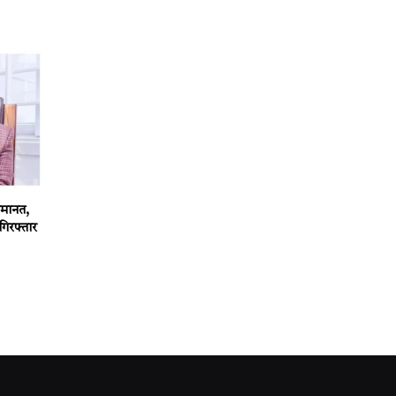
 जमानत,
गिरफ्तार