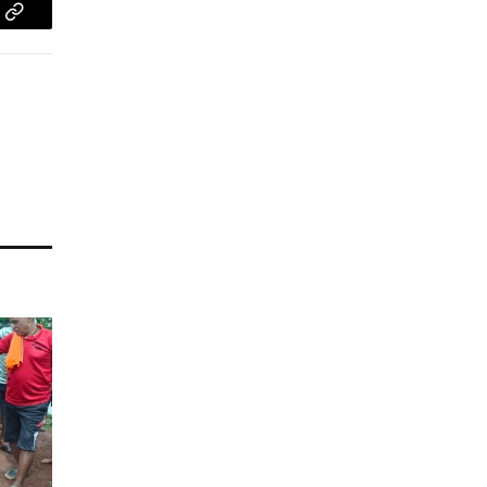
pp
Copy
Link