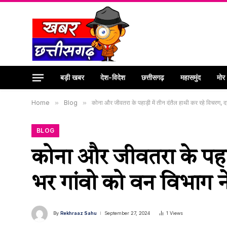
बड़ी खबर
देश-विदेश
छत्तीसगढ़
महासमुंद
मोर
Home
»
Blog
»
कोना और जीवतरा के पहाड़ी में तीन दंतैल हाथी कर रहे विचरण, 
BLOG
कोना और जीवतरा के पहाड़
भर गांवो को वन विभाग 
By
Rekhraaz Sahu
September 27, 2024
1
Views