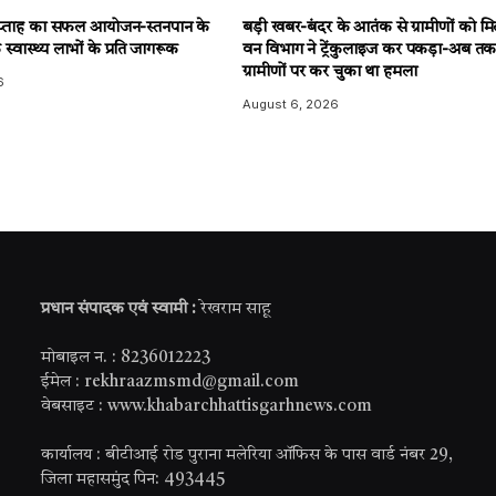
 सप्ताह का सफल आयोजन-स्तनपान के
बड़ी खबर-बंदर के आतंक से ग्रामीणों को मि
स्वास्थ्य लाभों के प्रति जागरूक
वन विभाग ने ट्रेंकुलाइज कर पकड़ा-अब तक
ग्रामीणों पर कर चुका था हमला
6
August 6, 2026
प्रधान संपादक एवं स्वामी :
रेखराम साहू
मोबाइल न. : 8236012223
ईमेल : rekhraazmsmd@gmail.com
वेबसाइट : www.khabarchhattisgarhnews.com
कार्यालय : बीटीआई रोड पुराना मलेरिया ऑफिस के पास वार्ड नंबर 29,
जिला महासमुंद पिन: 493445