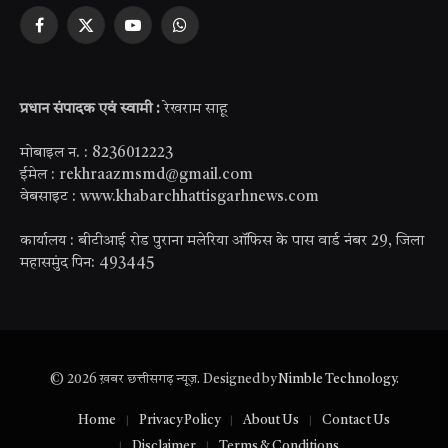
Facebook
X
YouTube
WhatsApp
(Twitter)
प्रधान संपादक एवं स्वामी :
रेखराम साहू
मोबाइल न. : 8236012223
ईमेल : rekhraazmsmd@gmail.com
वेबसाइट : www.khabarchhattisgarhnews.com
कार्यालय : बीटीआई रोड पुराना मलेरिया ऑफिस के पास वार्ड नंबर 29, जिला
महासमुंद पिन: 493445
© 2026 ख़बर छत्तीसगढ़ न्यूज़. Designed by
Nimble Technology
.
Home
Privacy Policy
About Us
Contact Us
Disclaimer
Terms & Conditions