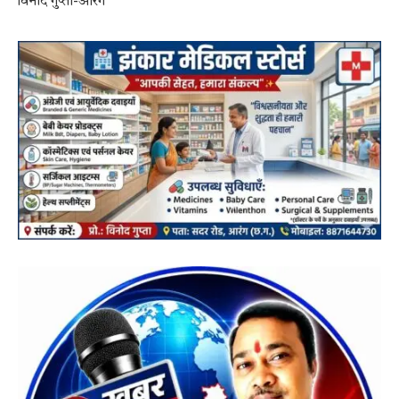
विनोद गुप्ता-आरंग