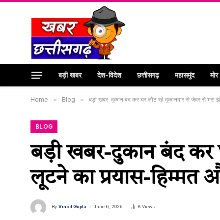
बड़ी खबर
देश-विदेश
छत्तीसगढ़
महासमुंद
मोर
Home
»
Blog
»
बड़ी खबर-दुकान बंद कर घर लौट रहे दुकानदार से जेवर से भरा
BLOG
बड़ी खबर-दुकान बंद कर घ
लूटने का प्रयास-हिम्म
By
Vinod Gupta
June 6, 2026
8
Views