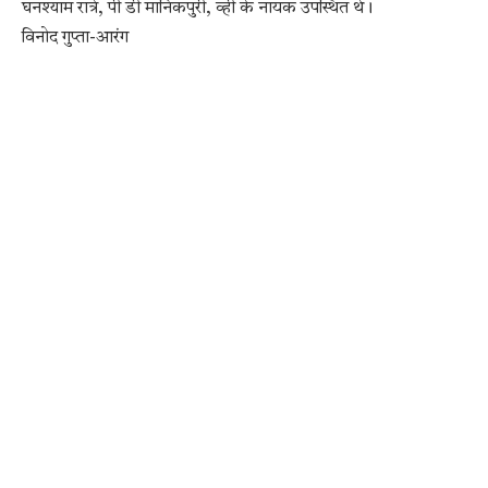
घनश्याम रात्रे, पी डी मानिकपुरी, व्ही के नायक उपस्थित थे।
विनोद गुप्ता-आरंग