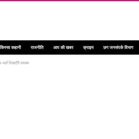
 किस्सा कहानी
राजनीति
आप की खबर
क्राइम
छग जनसंपर्क विभाग
चयन-यहाँ दिखाएँगी दमखम