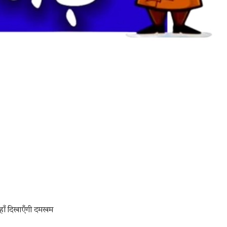
न-यहाँ दिखाएँगी दमखम