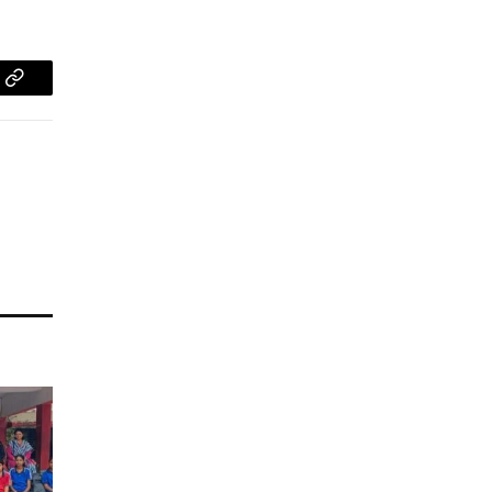
pp
Copy
Link