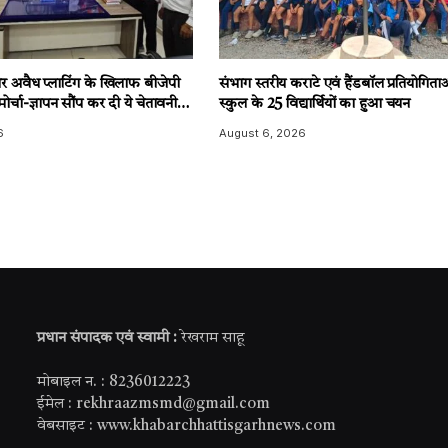
र अवैध प्लाटिंग के खिलाफ बीजेपी
संभाग स्तरीय कराटे एवं हैंडबॉल प्रतियोगिताओ
 मोर्चा-ज्ञापन सौंप कर दी ये चेतावनी…
स्कुल के 25 विद्यार्थियों का हुआ चयन
6
August 6, 2026
प्रधान संपादक एवं स्वामी :
रेखराम साहू
मोबाइल न. : 8236012223
ईमेल : rekhraazmsmd@gmail.com
वेबसाइट : www.khabarchhattisgarhnews.com