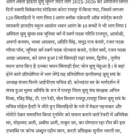
आरंग।खेलो इंडिया वुशू वूमेन’ सिटी लीग 2025-2026 का आयोजन विगत
दिनों स्वामी विवेकानंद स्टेडियम कोटा रायपुर में किया गया, जिसमें लगभग
120 खिलाड़ियों ने भाग लिया l आरंग ब्लॉक एकेडमी ऑफ़ स्पोर्ट्स कराते
सरस्वती ज्ञानदीप स्कूल अग्रसेन भवन आरंग के 10 बच्चों ने भी भाग लिया l
अस्मिता वुशू वुंमस सब जूनियर वर्ग में स्वर्ण पदक परिधि राजपूत, आर्याश्री,
अपर्णा कश्यप, भव्या अग्रवाल, अदिति सिंह, समुद्र राज बंजारे, रजत पदक
गरिमा पॉल, जूनियर वर्ग स्वर्ण पदक योज्यता बंजारे, एंजेल वर्मा, रजत पदक
आद्या अग्रवाल, को प्राप्त हुआ l जो खिलाड़ी यहां प्रथम, द्वितीय , तृतीय
स्थान प्राप्त किए है उनका चयन खिलाड़ी ईस्ट जोन वुशू मेहुआ है। वे वहां
होने वाले प्रतियोगिता में भाग लेंगेl यह प्रतियोगिता छत्तीसगढ़ वुशू सघं के
अध्यक्ष संजय पिल्ले आईपीएस सचिव डी. कोनडंया सर के मार्गदर्शन में
संपन्न हुआ मुख्य अतिथि के रूप में रायपुर जिला वुशू संघ संरक्षक अनिल
मिश्रा, रविंद्र सिंह, टी. एन रेडी, खेल विभाग रायपुर,रायपुर जिला वुशू सघं के
सचिव सोहेल हैदरी ने जीते हुए खिलाड़ियों के गले में मेडल पहनाकर और
मोमेंटो देकर सम्मानित किया टूर्नामेंट को सफल बनाने वाले रेफरी में अभिषेक
सर, मोहम्मद अली, अबीस अली, ठाकुर सर, का योगदान रहा टीम की इस
उपलब्धि पर कोच अब्दुल रहीम खान, कराटे प्रशिक्षक सुनील भारती सर,