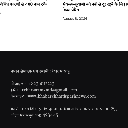
-विभिन्न कारणों से 400 नाम रुके
संकल्प-युवाओं को नशे से दूर रहने के लिए इन्
किया प्रेरित
6
August 8, 2026
प्रधान संपादक एवं स्वामी :
रेखराम साहू
मोबाइल न. : 8236012223
ईमेल : rekhraazmsmd@gmail.com
वेबसाइट : www.khabarchhattisgarhnews.com
कार्यालय : बीटीआई रोड पुराना मलेरिया ऑफिस के पास वार्ड नंबर 29,
जिला महासमुंद पिन: 493445