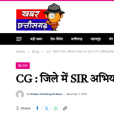
बड़ी खबर
देश-विदेश
छत्तीसगढ़
महासमुंद
मोर
Home
»
Blog
»
CG : जिले में SIR अभियान रफ्तार पर: 99.37% डिजिटाइजेशन
BLOG
CG : जिले में SIR अभिय
By
Khabar Chhattisgarh News
December 7, 2025
Share