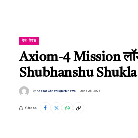
देश-विदेश
Axiom-4 Mission लॉन्च;
Shubhanshu Shukla का 
By
Khabar Chhattisgarh News
June 25, 2025
Share