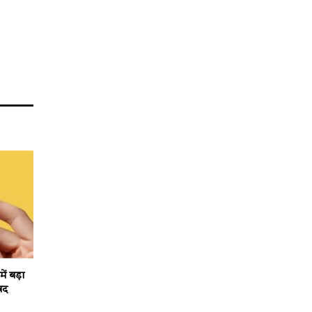
ं बड़ा
ंद