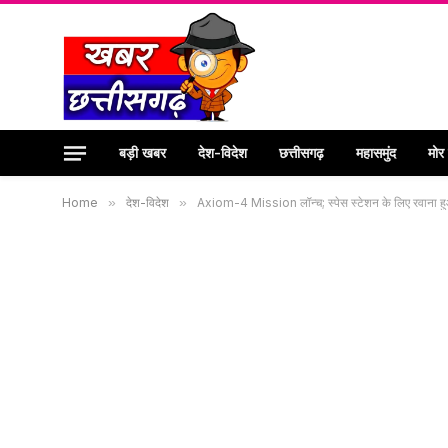
बड़ी खबर
देश-विदेश
छत्तीसगढ़
महासमुंद
मोर
Home
»
देश-विदेश
»
Axiom-4 Mission लॉन्च; स्पेस स्टेशन के लिए रवाना