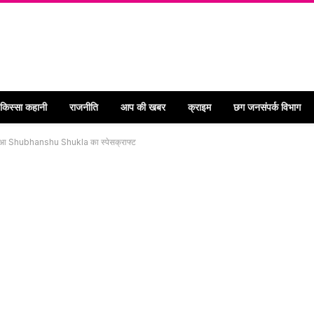
 किस्सा कहानी
राजनीति
आप की खबर
क्राइम
छग जनसंपर्क विभाग
 हुआ Shubhanshu Shukla का स्पेसक्राफ्ट