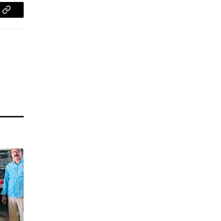
pp
Copy
Link