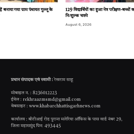
हें बनाया गया ग्राम पंचायत गुल्लू के
129 विद्यार्थियों का हुआ नेत्र परीक्षण-बच्चों क
निःशुल्क चश्मे
6
August 6, 2026
प्रधान संपादक एवं स्वामी :
रेखराम साहू
मोबाइल न. : 8236012223
ईमेल : rekhraazmsmd@gmail.com
वेबसाइट : www.khabarchhattisgarhnews.com
कार्यालय : बीटीआई रोड पुराना मलेरिया ऑफिस के पास वार्ड नंबर 29,
जिला महासमुंद पिन: 493445