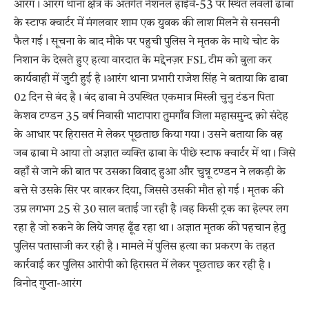
आरंग। आरंग थाना क्षेत्र के अंतर्गत नेशनल हाईवे-53 पर स्थित लवली ढाबा
के स्टाफ क्वार्टर में मंगलवार शाम एक युवक की लाश मिलने से सनसनी
फैल गई। सूचना के बाद मौके पर पहुची पुलिस ने मृतक के माथे चोट के
निशान के देखते हुए हत्या वारदात के मद्देनज़र FSL टीम को बुला कर
कार्यवाही में जुटी हुई है।आरंग थाना प्रभारी राजेश सिंह ने बताया कि ढाबा
02 दिन से बंद है। बंद ढाबा मे उपस्थित एकमात्र मिस्त्री चुनु टंडन पिता
केशव टण्डन 35 वर्ष निवासी भाटापारा तुमगाँव जिला महासमुन्द क़ो संदेह
के आधार पर हिरासत मे लेकर पूछताछ किया गया। उसने बताया कि वह
जब ढाबा मे आया तो अज्ञात व्यक्ति ढाबा के पीछे स्टाफ क्वार्टर में था। जिसे
वहाँ से जाने की बात पर उसका विवाद हुआ और चुन्नू टण्डन ने लकड़ी के
बत्ते से उसके सिर पर वारकर दिया, जिससे उसकी मौत हो गई। मृतक की
उम्र लगभग 25 से 30 साल बताई जा रही है।वह किसी ट्रक का हेल्पर लग
रहा है जो रुकने के लिये जगह ढूँढ रहा था। अज्ञात मृतक की पहचान हेतु
पुलिस पतासाजी कर रही है। मामले में पुलिस हत्या का प्रकरण के तहत
कार्रवाई कर पुलिस आरोपी को हिरासत में लेकर पूछताछ कर रही है।
विनोद गुप्ता-आरंग